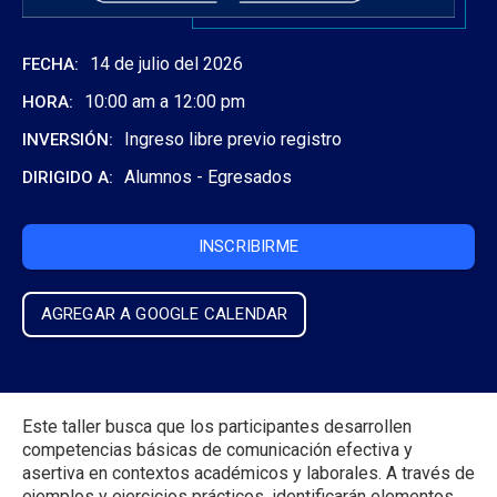
14 de julio del 2026
FECHA:
10:00 am a 12:00 pm
HORA:
Ingreso libre previo registro
INVERSIÓN:
Alumnos -
Egresados
DIRIGIDO A:
INSCRIBIRME
AGREGAR A GOOGLE CALENDAR
Este taller busca que los participantes desarrollen
competencias básicas de comunicación efectiva y
asertiva en contextos académicos y laborales. A través de
ejemplos y ejercicios prácticos, identificarán elementos