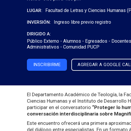
Facultad de Letras y Ciencias Humanas (P
LUGAR:
Ingreso libre previo registro
INVERSIÓN:
DIRIGIDO A:
Público Externo -
Alumnos -
Egresados -
Docentes
Administrativos -
Comunidad PUCP
INSCRIBIRME
AGREGAR A GOOGLE CA
El Departamento Académico de Teología, la Facul
Ciencias Humanas y el Instituto de Desarrollo 
participar en el conversatorio
“Proteger lo huma
conversación interdisciplinaria sobre Magnif
Este encuentro ofrecerá una primera aproximaci
del diálogo entre especialistas. En un formato á