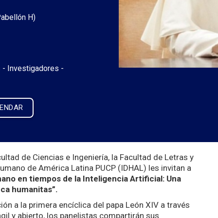
abellón H)
 -
Investigadores -
LENDAR
tad de Ciencias e Ingeniería, la Facultad de Letras y
Humano de América Latina PUCP (IDHAL) les invitan a
no en tiempos de la Inteligencia Artificial: Una
ica humanitas”.
ón a la primera encíclica del papa León XIV a través
gil y abierto, los panelistas compartirán sus